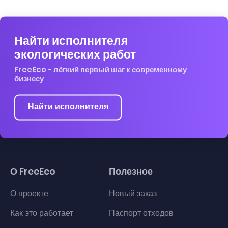
Найти исполнителя
экологических работ
FreeEco - лёгкий первый шаг к современному
бизнесу
Найти исполнителя
О FreeEco
Полезное
О проекте
Новый заказ
Как это работает
Паспорт отходов