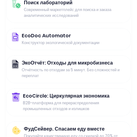
Поиск лабораторий
Современный маркетплейс для поиска и заказа
аналитических исследований
EcoDoc Automator
Конструктор экологической документации
ЭкоОтчёт: Отходы для микробизнеса
Отчётность по отходам за 5 минут. Без сложностей и
переплат
EcoCircle: Циркулярная экономика
B2B-платформа для перераспределения
промышленных отходов и излишков
ФудСейвер. Спасаем еду вместе
Покупайте качественную еду со скидкой до 70% от