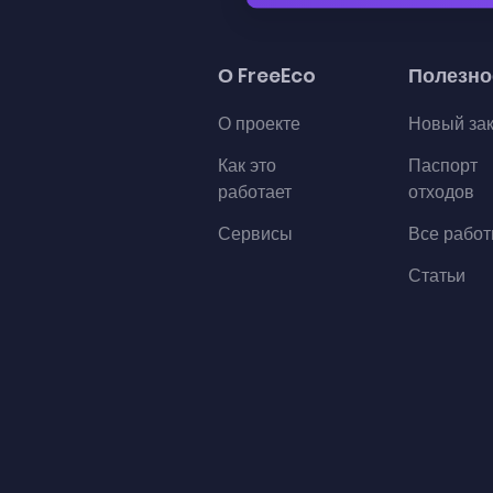
О FreeEco
Полезно
О проекте
Новый за
Как это
Паспорт
работает
отходов
Сервисы
Все рабо
Статьи