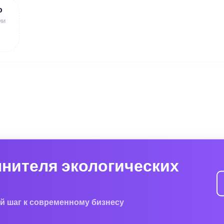
ю
ии
лнителя экологических
й шаг к современному бизнесу