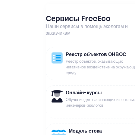
Сервисы FreeEco
Наши сервисы в помощь экологам и
заказчикам
Реестр объектов ОНВОС
Реестр объектов, оказывающих
негативное воздействие на окружаю
среду
Онлайн-курсы
Обучение для начинающих и не тольк
инженеров-экологов
Модуль стока