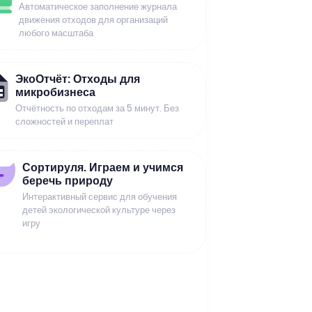
Автоматическое заполнение журнала
движения отходов для организаций
любого масштаба
ЭкоОтчёт: Отходы для
микробизнеса
Отчётность по отходам за 5 минут. Без
сложностей и переплат
Сортируля. Играем и учимся
беречь природу
Интерактивный сервис для обучения
детей экологической культуре через
игру