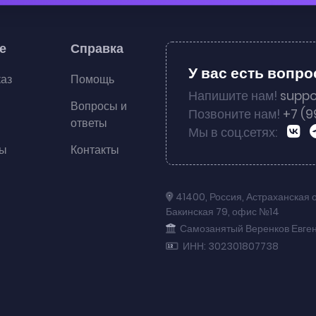
е
Справка
У вас есть вопр
каз
Помощь
Напишите нам!
suppo
Вопросы и
Позвоните нам!
+7 (9
ответы
Мы в соц.сетях:
ты
Контакты
41400
,
Россия
,
Астраханская 
Бакинская 79
,
офис №14
Самозанятый Веренков Евге
ИНН: 302301807738