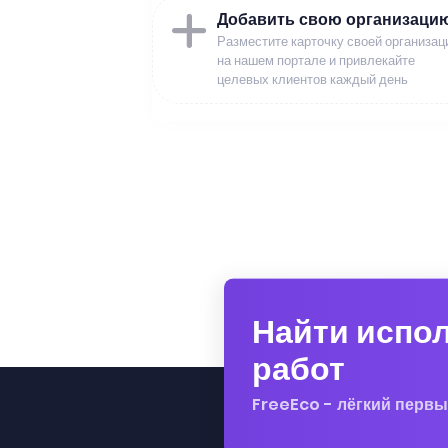
Добавить свою организаци
Разместите карточку своей организац
на нашем портале и привлекайте
целевых клиентов каждый день
Найти испо
работ
FreeEco - лёгкий первы