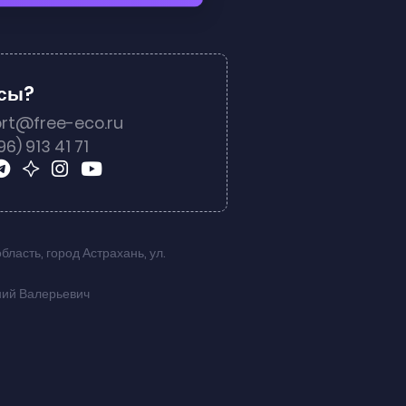
осы?
rt@free-eco.ru
96) 913 41 71
область
,
город Астрахань
,
ул.
ний Валерьевич