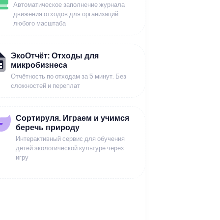
Автоматическое заполнение журнала
движения отходов для организаций
любого масштаба
ЭкоОтчёт: Отходы для
микробизнеса
Отчётность по отходам за 5 минут. Без
сложностей и переплат
Сортируля. Играем и учимся
беречь природу
Интерактивный сервис для обучения
детей экологической культуре через
игру