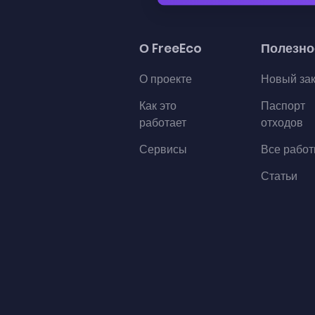
О FreeEco
Полезно
О проекте
Новый за
Как это
Паспорт
работает
отходов
Сервисы
Все рабо
Статьи