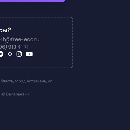
осы?
rt@free-eco.ru
96) 913 41 71
область
,
город Астрахань
,
ул.
ний Валерьевич