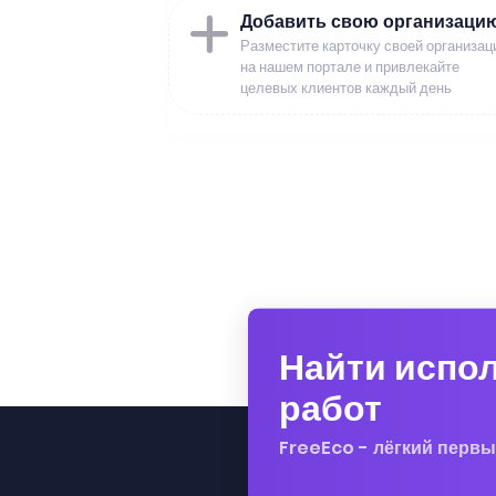
Добавить свою организаци
Разместите карточку своей организац
на нашем портале и привлекайте
целевых клиентов каждый день
Найти испо
работ
FreeEco - лёгкий первы