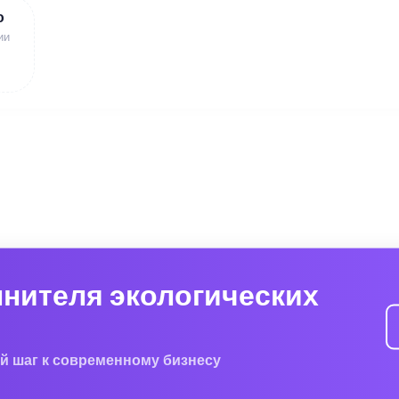
ю
ии
лнителя экологических
й шаг к современному бизнесу