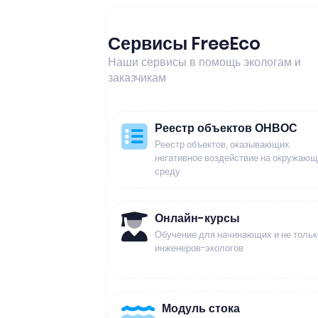
Сервисы FreeEco
Наши сервисы в помощь экологам и
заказчикам
Реестр объектов ОНВОС
Реестр объектов, оказывающих
негативное воздействие на окружаю
среду
Онлайн-курсы
Обучение для начинающих и не тольк
инженеров-экологов
Модуль стока