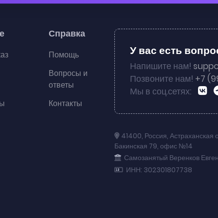
е
Справка
У вас есть вопр
каз
Помощь
Напишите нам!
suppo
Вопросы и
Позвоните нам!
+7 (9
ответы
Мы в соц.сетях:
ты
Контакты
41400
,
Россия
,
Астраханская 
Бакинская 79
,
офис №14
Самозанятый Веренков Евге
ИНН: 302301807738