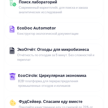
Поиск лабораторий
Современный маркетплейс для поиска и заказа
аналитических исследований
EcoDoc Automator
Конструктор экологической документации
ЭкоОтчёт: Отходы для микробизнеса
Отчётность по отходам за 5 минут. Без сложностей и
переплат
EcoCircle: Циркулярная экономика
B2B-платформа для перераспределения
промышленных отходов и излишков
ФудСейвер. Спасаем еду вместе
Покупайте качественную еду со скидкой до 70% от