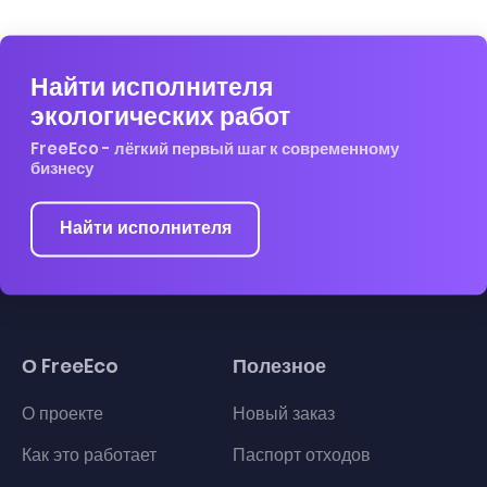
Найти исполнителя
экологических работ
FreeEco - лёгкий первый шаг к современному
бизнесу
Найти исполнителя
О FreeEco
Полезное
О проекте
Новый заказ
Как это работает
Паспорт отходов