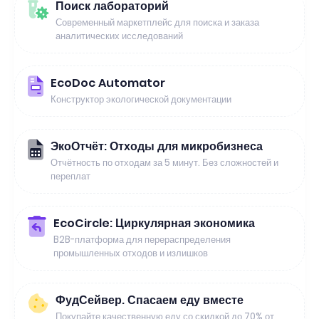
Поиск лабораторий
Современный маркетплейс для поиска и заказа
аналитических исследований
EcoDoc Automator
Конструктор экологической документации
ЭкоОтчёт: Отходы для микробизнеса
Отчётность по отходам за 5 минут. Без сложностей и
переплат
EcoCircle: Циркулярная экономика
B2B-платформа для перераспределения
промышленных отходов и излишков
ФудСейвер. Спасаем еду вместе
Покупайте качественную еду со скидкой до 70% от