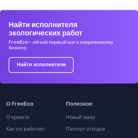
Найти исполнителя
экологических работ
FreeEco - лёгкий первый шаг к современному
бизнесу
Найти исполнителя
О FreeEco
Полезное
О проекте
Новый заказ
Как это работает
Паспорт отходов