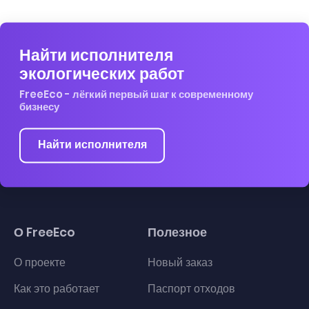
Найти исполнителя
экологических работ
FreeEco - лёгкий первый шаг к современному
бизнесу
Найти исполнителя
О FreeEco
Полезное
О проекте
Новый заказ
Как это работает
Паспорт отходов