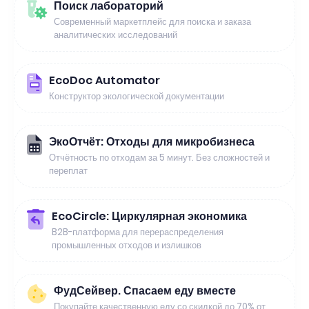
Поиск лабораторий
Современный маркетплейс для поиска и заказа
аналитических исследований
EcoDoc Automator
Конструктор экологической документации
ЭкоОтчёт: Отходы для микробизнеса
Отчётность по отходам за 5 минут. Без сложностей и
переплат
EcoCircle: Циркулярная экономика
B2B-платформа для перераспределения
промышленных отходов и излишков
ФудСейвер. Спасаем еду вместе
Покупайте качественную еду со скидкой до 70% от