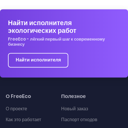
Найти исполнителя
экологических работ
FreeEco - лёгкий первый шаг к современному
бизнесу
Найти исполнителя
О FreeEco
Полезное
О проекте
Новый заказ
Как это работает
Паспорт отходов