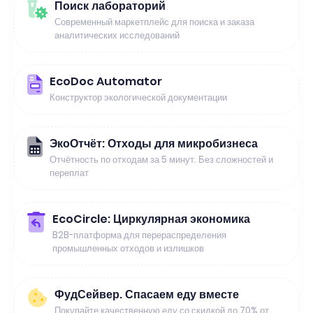
Поиск лабораторий
Современный маркетплейс для поиска и заказа
аналитических исследований
EcoDoc Automator
Конструктор экологической документации
ЭкоОтчёт: Отходы для микробизнеса
Отчётность по отходам за 5 минут. Без сложностей и
переплат
EcoCircle: Циркулярная экономика
B2B-платформа для перераспределения
промышленных отходов и излишков
ФудСейвер. Спасаем еду вместе
Покупайте качественную еду со скидкой до 70% от