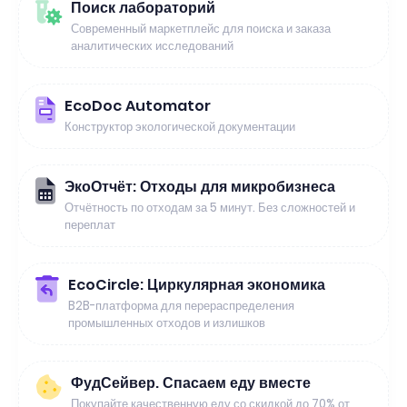
Поиск лабораторий
Современный маркетплейс для поиска и заказа
аналитических исследований
EcoDoc Automator
Конструктор экологической документации
ЭкоОтчёт: Отходы для микробизнеса
Отчётность по отходам за 5 минут. Без сложностей и
переплат
EcoCircle: Циркулярная экономика
B2B-платформа для перераспределения
промышленных отходов и излишков
ФудСейвер. Спасаем еду вместе
Покупайте качественную еду со скидкой до 70% от