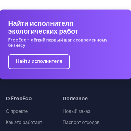
Найти исполнителя
экологических работ
FreeEco - лёгкий первый шаг к современному
бизнесу
Найти исполнителя
О FreeEco
Полезное
О проекте
Новый заказ
Как это работает
Паспорт отходов