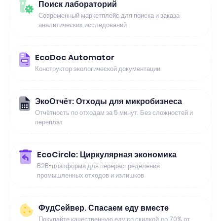
Поиск лабораторий
Современный маркетплейс для поиска и заказа
аналитических исследований
EcoDoc Automator
Конструктор экологической документации
ЭкоОтчёт: Отходы для микробизнеса
Отчётность по отходам за 5 минут. Без сложностей и
переплат
EcoCircle: Циркулярная экономика
B2B-платформа для перераспределения
промышленных отходов и излишков
ФудСейвер. Спасаем еду вместе
Покупайте качественную еду со скидкой до 70% от