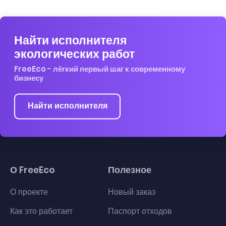
Найти исполнителя
экологических работ
FreeEco - лёгкий первый шаг к современному
бизнесу
Найти исполнителя
О FreeEco
Полезное
О проекте
Новый заказ
Как это работает
Паспорт отходов