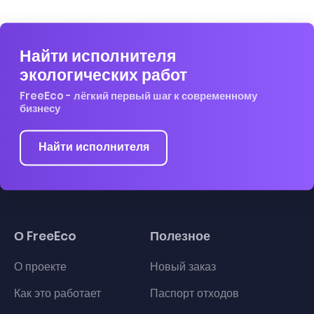
Найти исполнителя
экологических работ
FreeEco - лёгкий первый шаг к современному
бизнесу
Найти исполнителя
О FreeEco
Полезное
О проекте
Новый заказ
Как это работает
Паспорт отходов