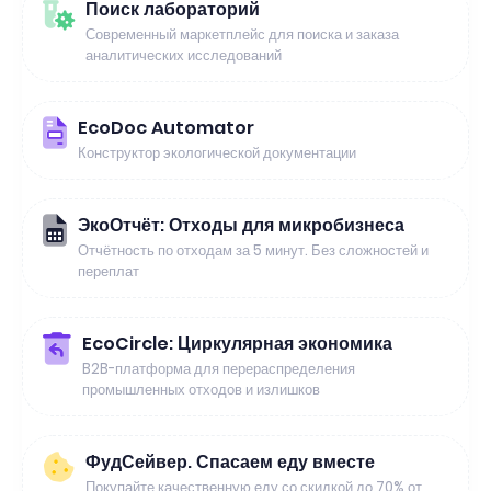
Поиск лабораторий
Современный маркетплейс для поиска и заказа
аналитических исследований
EcoDoc Automator
Конструктор экологической документации
ЭкоОтчёт: Отходы для микробизнеса
Отчётность по отходам за 5 минут. Без сложностей и
переплат
EcoCircle: Циркулярная экономика
B2B-платформа для перераспределения
промышленных отходов и излишков
ФудСейвер. Спасаем еду вместе
Покупайте качественную еду со скидкой до 70% от