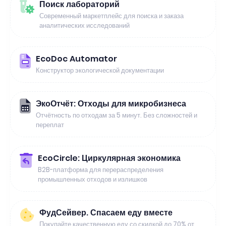
Поиск лабораторий
Современный маркетплейс для поиска и заказа
аналитических исследований
EcoDoc Automator
Конструктор экологической документации
ЭкоОтчёт: Отходы для микробизнеса
Отчётность по отходам за 5 минут. Без сложностей и
переплат
EcoCircle: Циркулярная экономика
B2B-платформа для перераспределения
промышленных отходов и излишков
ФудСейвер. Спасаем еду вместе
Покупайте качественную еду со скидкой до 70% от