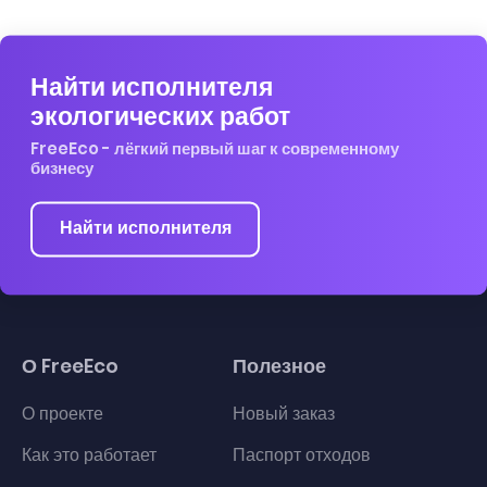
Найти исполнителя
экологических работ
FreeEco - лёгкий первый шаг к современному
бизнесу
Найти исполнителя
О FreeEco
Полезное
О проекте
Новый заказ
Как это работает
Паспорт отходов