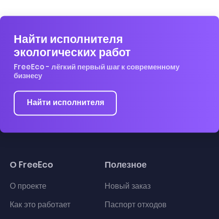
Найти исполнителя
экологических работ
FreeEco - лёгкий первый шаг к современному
бизнесу
Найти исполнителя
О FreeEco
Полезное
О проекте
Новый заказ
Как это работает
Паспорт отходов