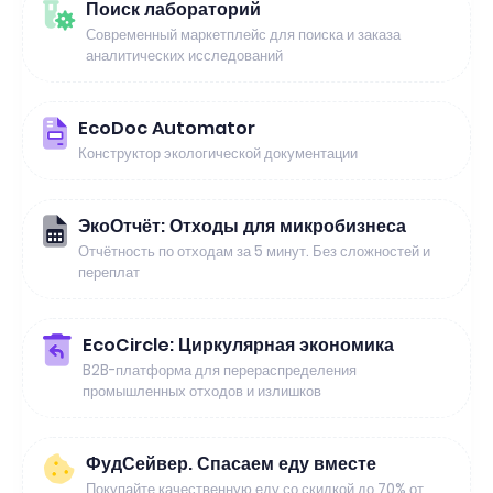
Поиск лабораторий
Современный маркетплейс для поиска и заказа
аналитических исследований
EcoDoc Automator
Конструктор экологической документации
ЭкоОтчёт: Отходы для микробизнеса
Отчётность по отходам за 5 минут. Без сложностей и
переплат
EcoCircle: Циркулярная экономика
B2B-платформа для перераспределения
промышленных отходов и излишков
ФудСейвер. Спасаем еду вместе
Покупайте качественную еду со скидкой до 70% от