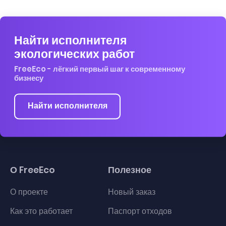
Найти исполнителя
экологических работ
FreeEco - лёгкий первый шаг к современному
бизнесу
Найти исполнителя
О FreeEco
Полезное
О проекте
Новый заказ
Как это работает
Паспорт отходов