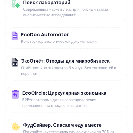
Поиск лабораторий
Современный маркетплейс для поиска и заказа
аналитических исследований
EcoDoc Automator
Конструктор экологической документации
ЭкоОтчёт: Отходы для микробизнеса
Отчётность по отходам за 5 минут. Без сложностей и
переплат
EcoCircle: Циркулярная экономика
B2B-платформа для перераспределения
промышленных отходов и излишков
ФудСейвер. Спасаем еду вместе
Покупайте качественную еду со скидкой до 70% от