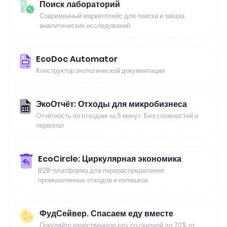
Поиск лабораторий
Современный маркетплейс для поиска и заказа
аналитических исследований
EcoDoc Automator
Конструктор экологической документации
ЭкоОтчёт: Отходы для микробизнеса
Отчётность по отходам за 5 минут. Без сложностей и
переплат
EcoCircle: Циркулярная экономика
B2B-платформа для перераспределения
промышленных отходов и излишков
ФудСейвер. Спасаем еду вместе
Покупайте качественную еду со скидкой до 70% от