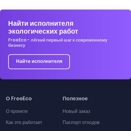
Найти исполнителя
экологических работ
FreeEco - лёгкий первый шаг к современному
бизнесу
Найти исполнителя
О FreeEco
Полезное
О проекте
Новый заказ
Как это работает
Паспорт отходов