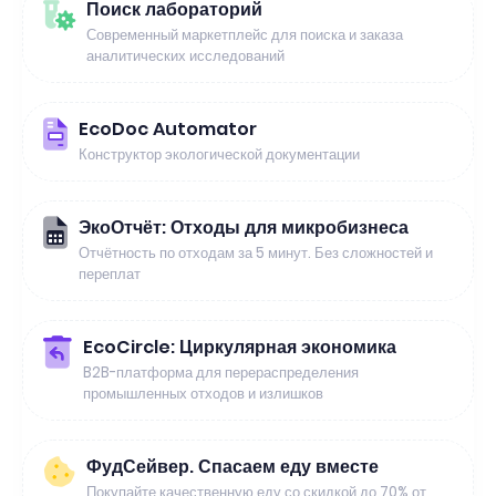
Поиск лабораторий
Современный маркетплейс для поиска и заказа
аналитических исследований
EcoDoc Automator
Конструктор экологической документации
ЭкоОтчёт: Отходы для микробизнеса
Отчётность по отходам за 5 минут. Без сложностей и
переплат
EcoCircle: Циркулярная экономика
B2B-платформа для перераспределения
промышленных отходов и излишков
ФудСейвер. Спасаем еду вместе
Покупайте качественную еду со скидкой до 70% от