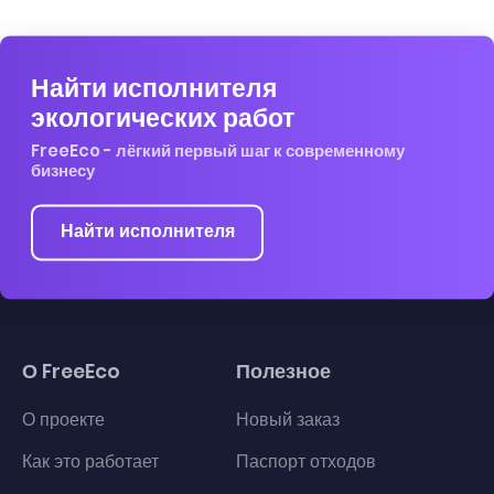
Найти исполнителя
экологических работ
FreeEco - лёгкий первый шаг к современному
бизнесу
Найти исполнителя
О FreeEco
Полезное
О проекте
Новый заказ
Как это работает
Паспорт отходов