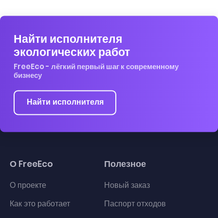
Найти исполнителя
экологических работ
FreeEco - лёгкий первый шаг к современному
бизнесу
Найти исполнителя
О FreeEco
Полезное
О проекте
Новый заказ
Как это работает
Паспорт отходов