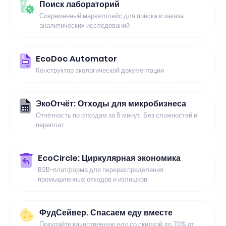
Поиск лабораторий
Современный маркетплейс для поиска и заказа
аналитических исследований
EcoDoc Automator
Конструктор экологической документации
ЭкоОтчёт: Отходы для микробизнеса
Отчётность по отходам за 5 минут. Без сложностей и
переплат
EcoCircle: Циркулярная экономика
B2B-платформа для перераспределения
промышленных отходов и излишков
ФудСейвер. Спасаем еду вместе
Покупайте качественную еду со скидкой до 70% от