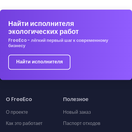
Найти исполнителя
экологических работ
FreeEco - лёгкий первый шаг к современному
бизнесу
Найти исполнителя
О FreeEco
Полезное
О проекте
Новый заказ
Как это работает
Паспорт отходов