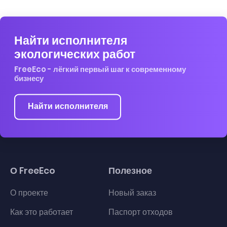
Найти исполнителя
экологических работ
FreeEco - лёгкий первый шаг к современному
бизнесу
Найти исполнителя
О FreeEco
Полезное
О проекте
Новый заказ
Как это работает
Паспорт отходов