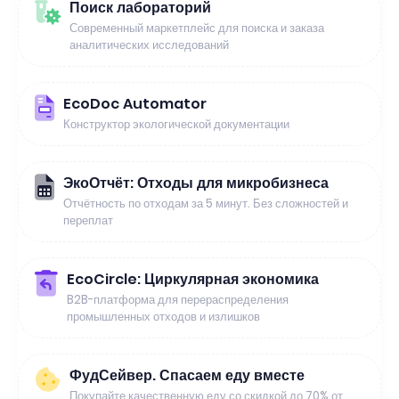
Поиск лабораторий
Современный маркетплейс для поиска и заказа
аналитических исследований
EcoDoc Automator
Конструктор экологической документации
ЭкоОтчёт: Отходы для микробизнеса
Отчётность по отходам за 5 минут. Без сложностей и
переплат
EcoCircle: Циркулярная экономика
B2B-платформа для перераспределения
промышленных отходов и излишков
ФудСейвер. Спасаем еду вместе
Покупайте качественную еду со скидкой до 70% от