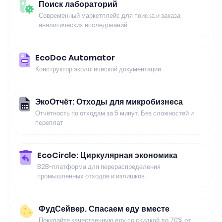
Поиск лабораторий
Современный маркетплейс для поиска и заказа
аналитических исследований
EcoDoc Automator
Конструктор экологической документации
ЭкоОтчёт: Отходы для микробизнеса
Отчётность по отходам за 5 минут. Без сложностей и
переплат
EcoCircle: Циркулярная экономика
B2B-платформа для перераспределения
промышленных отходов и излишков
ФудСейвер. Спасаем еду вместе
Покупайте качественную еду со скидкой до 70% от