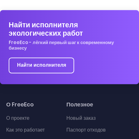
Найти исполнителя
экологических работ
FreeEco - лёгкий первый шаг к современному
бизнесу
Найти исполнителя
О FreeEco
Полезное
О проекте
Новый заказ
Как это работает
Паспорт отходов