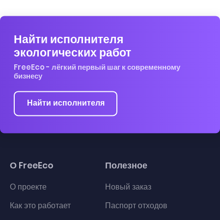
Найти исполнителя
экологических работ
FreeEco - лёгкий первый шаг к современному
бизнесу
Найти исполнителя
О FreeEco
Полезное
О проекте
Новый заказ
Как это работает
Паспорт отходов