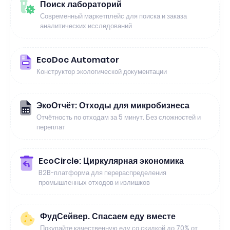
Поиск лабораторий
Современный маркетплейс для поиска и заказа
аналитических исследований
EcoDoc Automator
Конструктор экологической документации
ЭкоОтчёт: Отходы для микробизнеса
Отчётность по отходам за 5 минут. Без сложностей и
переплат
EcoCircle: Циркулярная экономика
B2B-платформа для перераспределения
промышленных отходов и излишков
ФудСейвер. Спасаем еду вместе
Покупайте качественную еду со скидкой до 70% от