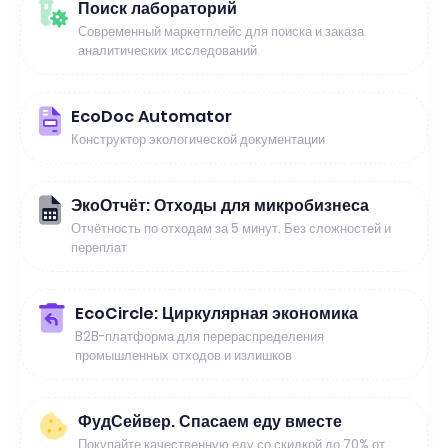
Поиск лабораторий
Современный маркетплейс для поиска и заказа
аналитических исследований
EcoDoc Automator
Конструктор экологической документации
ЭкоОтчёт: Отходы для микробизнеса
Отчётность по отходам за 5 минут. Без сложностей и
переплат
EcoCircle: Циркулярная экономика
B2B-платформа для перераспределения
промышленных отходов и излишков
ФудСейвер. Спасаем еду вместе
Покупайте качественную еду со скидкой до 70% от