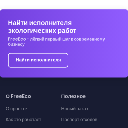
Найти исполнителя
экологических работ
FreeEco - лёгкий первый шаг к современному
бизнесу
Найти исполнителя
О FreeEco
Полезное
О проекте
Новый заказ
Как это работает
Паспорт отходов