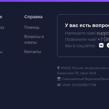
е
Справка
У вас есть вопр
каз
Помощь
Напишите нам!
suppo
Вопросы и
Позвоните нам!
+7 (9
ответы
Мы в соц.сетях:
ты
Контакты
41400
,
Россия
,
Астраханская 
Бакинская 79
,
офис №14
Самозанятый Веренков Евге
ИНН: 302301807738