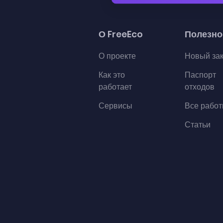
О FreeEco
Полезно
О проекте
Новый за
Как это
Паспорт
работает
отходов
Сервисы
Все рабо
Статьи