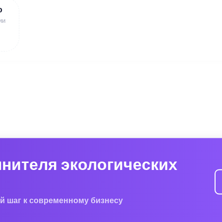
ю
ии
лнителя экологических
й шаг к современному бизнесу