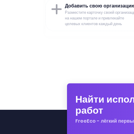
Добавить свою организаци
Разместите карточку своей организац
на нашем портале и привлекайте
целевых клиентов каждый день
Найти испо
работ
FreeEco - лёгкий первы