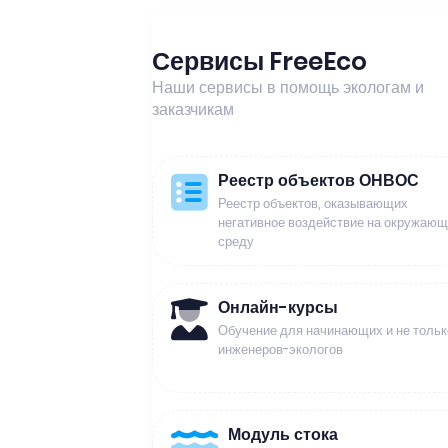
Сервисы FreeEco
Наши сервисы в помощь экологам и
заказчикам
Реестр объектов ОНВОС
Реестр объектов, оказывающих
негативное воздействие на окружаю
среду
Онлайн-курсы
Обучение для начинающих и не тольк
инженеров-экологов
Модуль стока