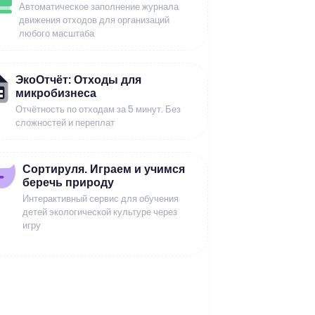
Автоматическое заполнение журнала
движения отходов для организаций
любого масштаба
ЭкоОтчёт: Отходы для
микробизнеса
Отчётность по отходам за 5 минут. Без
сложностей и переплат
Сортируля. Играем и учимся
беречь природу
Интерактивный сервис для обучения
детей экологической культуре через
игру