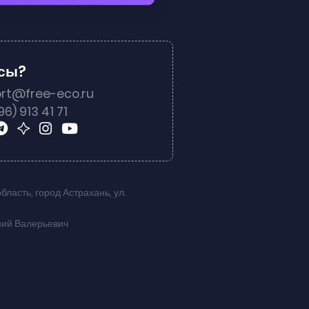
осы?
rt@free-eco.ru
96) 913 41 71
область
,
город Астрахань
,
ул.
ний Валерьевич