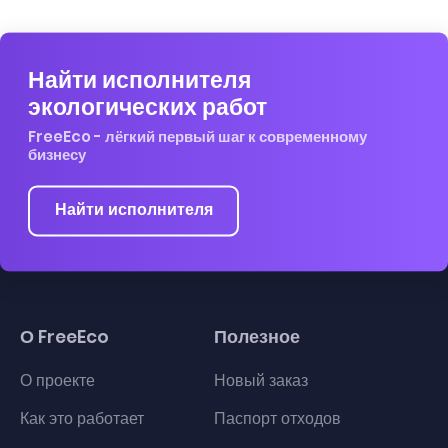
Найти исполнителя
экологических работ
FreeEco - лёгкий первый шаг к современному
бизнесу
Найти исполнителя
О FreeEco
Полезное
О проекте
Новый заказ
Как это работает
Паспорт отходов