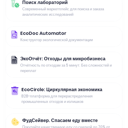
Поиск лабораторий
Современный маркетплейс для поиска и заказа
аналитических исследований
EcoDoc Automator
Конструктор экологической документации
ЭкоОтчёт: Отходы для микробизнеса
Отчётность по отходам за 5 минут. Без сложностей и
переплат
EcoCircle: Циркулярная экономика
B2B-платформа для перераспределения
промышленных отходов и излишков
ФудСейвер. Спасаем еду вместе
Покупайте качественную еду со скидкой до 70% от