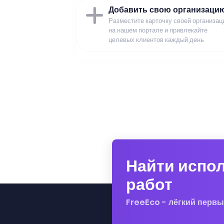
Добавить свою организаци
Разместите карточку своей организац
на нашем портале и привлекайте
целевых клиентов каждый день
Найти испо
работ
FreeEco - лёгкий первы