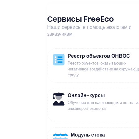
Сервисы FreeEco
Наши сервисы в помощь экологам и
заказчикам
Реестр объектов ОНВОС
Реестр объектов, оказывающих
негативное воздействие на окружаю
среду
Онлайн-курсы
Обучение для начинающих и не тольк
инженеров-экологов
Модуль стока