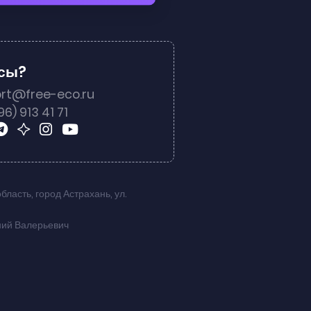
осы?
rt@free-eco.ru
96) 913 41 71
область
,
город Астрахань
,
ул.
ний Валерьевич