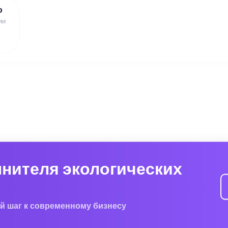
ю
ии
лнителя экологических
й шаг к современному бизнесу