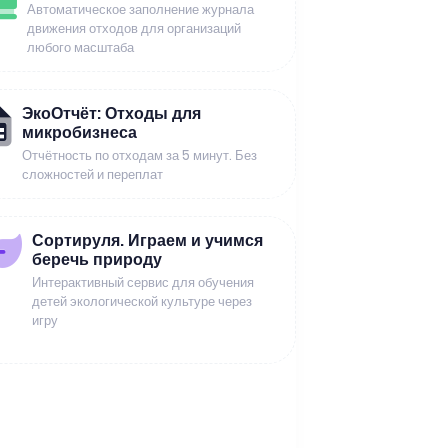
Автоматическое заполнение журнала
движения отходов для организаций
любого масштаба
ЭкоОтчёт: Отходы для
микробизнеса
Отчётность по отходам за 5 минут. Без
сложностей и переплат
Сортируля. Играем и учимся
беречь природу
Интерактивный сервис для обучения
детей экологической культуре через
игру