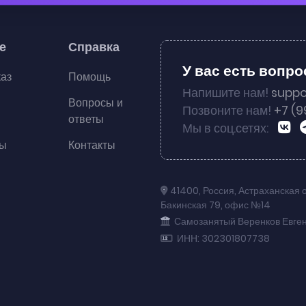
е
Справка
У вас есть вопр
каз
Помощь
Напишите нам!
suppo
Вопросы и
Позвоните нам!
+7 (9
ответы
Мы в соц.сетях:
ты
Контакты
41400
,
Россия
,
Астраханская 
Бакинская 79
,
офис №14
Самозанятый Веренков Евге
ИНН: 302301807738