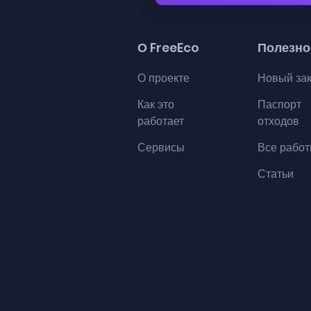
О FreeEco
Полезно
О проекте
Новый за
Как это
Паспорт
работает
отходов
Сервисы
Все рабо
Статьи