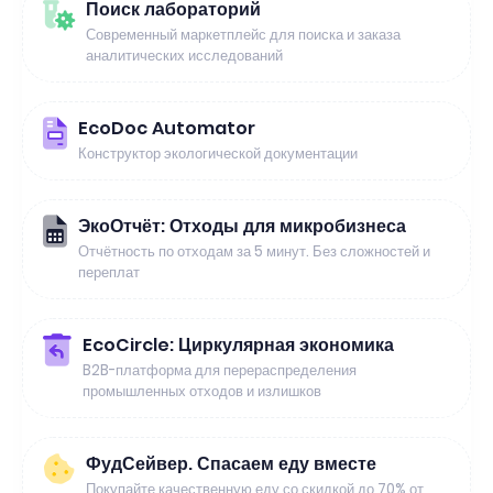
Поиск лабораторий
Современный маркетплейс для поиска и заказа
аналитических исследований
EcoDoc Automator
Конструктор экологической документации
ЭкоОтчёт: Отходы для микробизнеса
Отчётность по отходам за 5 минут. Без сложностей и
переплат
EcoCircle: Циркулярная экономика
B2B-платформа для перераспределения
промышленных отходов и излишков
ФудСейвер. Спасаем еду вместе
Покупайте качественную еду со скидкой до 70% от