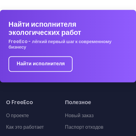
Найти исполнителя
экологических работ
FreeEco - лёгкий первый шаг к современному
бизнесу
Найти исполнителя
О FreeEco
Полезное
О проекте
Новый заказ
Как это работает
Паспорт отходов