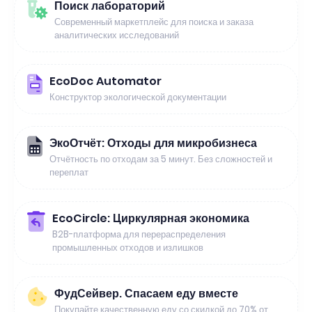
Поиск лабораторий
Современный маркетплейс для поиска и заказа
аналитических исследований
EcoDoc Automator
Конструктор экологической документации
ЭкоОтчёт: Отходы для микробизнеса
Отчётность по отходам за 5 минут. Без сложностей и
переплат
EcoCircle: Циркулярная экономика
B2B-платформа для перераспределения
промышленных отходов и излишков
ФудСейвер. Спасаем еду вместе
Покупайте качественную еду со скидкой до 70% от