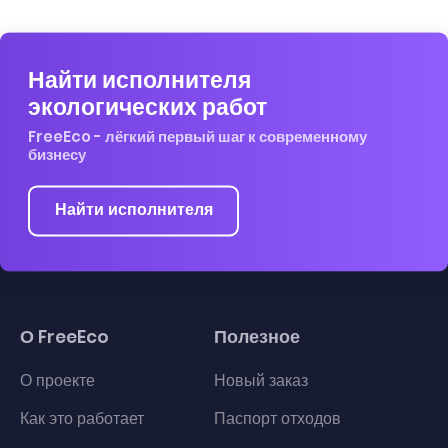
Найти исполнителя
экологических работ
FreeEco - лёгкий первый шаг к современному
бизнесу
Найти исполнителя
О FreeEco
Полезное
О проекте
Новый заказ
Как это работает
Паспорт отходов