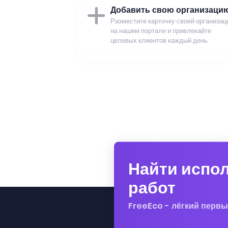
Добавить свою организаци
Разместите карточку своей организац
на нашем портале и привлекайте
целевых клиентов каждый день
Найти испо
работ
FreeEco - лёгкий первы