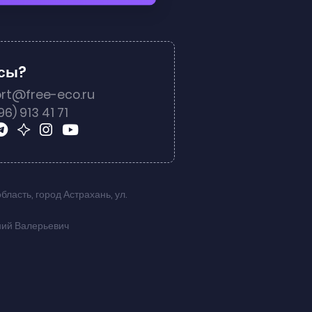
осы?
rt@free-eco.ru
96) 913 41 71
область
,
город Астрахань
,
ул.
ний Валерьевич