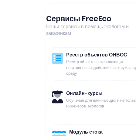
Сервисы FreeEco
Наши сервисы в помощь экологам и
заказчикам
Реестр объектов ОНВОС
Реестр объектов, оказывающих
негативное воздействие на окружаю
среду
Онлайн-курсы
Обучение для начинающих и не тольк
инженеров-экологов
Модуль стока