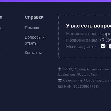
е
Справка
У вас есть вопр
каз
Помощь
Напишите нам!
suppo
Вопросы и
Позвоните нам!
+7 (9
ответы
Мы в соц.сетях:
ты
Контакты
41400
,
Россия
,
Астраханская 
Бакинская 79
,
офис №14
Самозанятый Веренков Евге
ИНН: 302301807738