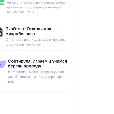
Автоматическое заполнение журнала
движения отходов для организаций
любого масштаба
ЭкоОтчёт: Отходы для
микробизнеса
Отчётность по отходам за 5 минут. Без
сложностей и переплат
Сортируля. Играем и учимся
беречь природу
Интерактивный сервис для обучения
детей экологической культуре через
игру