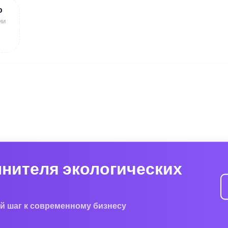
ю
ии
лнителя экологических
й шаг к современному бизнесу