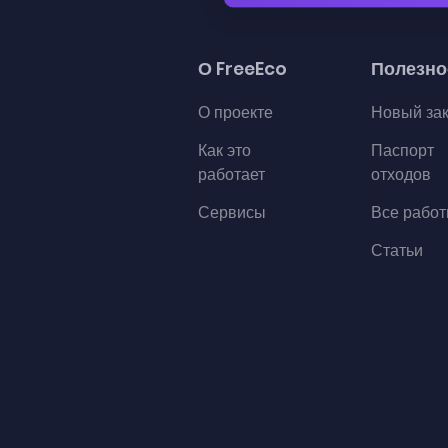
О FreeEco
Полезно
О проекте
Новый за
Как это
Паспорт
работает
отходов
Сервисы
Все рабо
Статьи