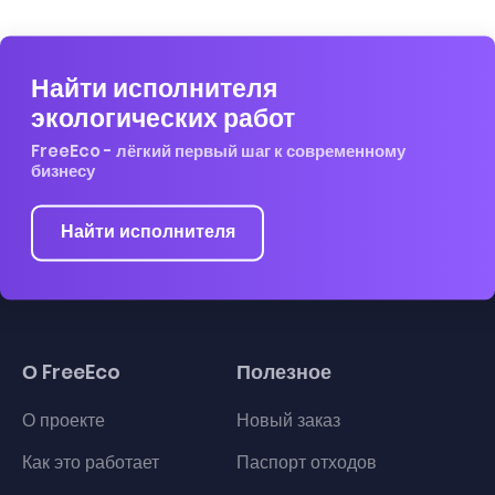
Найти исполнителя
экологических работ
FreeEco - лёгкий первый шаг к современному
бизнесу
Найти исполнителя
О FreeEco
Полезное
О проекте
Новый заказ
Как это работает
Паспорт отходов