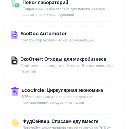
Поиск лабораторий
Современный маркетплейс для поиска и заказа
аналитических исследований
EcoDoc Automator
Конструктор экологической документации
ЭкоОтчёт: Отходы для микробизнеса
Отчётность по отходам за 5 минут. Без сложностей и
переплат
EcoCircle: Циркулярная экономика
B2B-платформа для перераспределения
промышленных отходов и излишков
ФудСейвер. Спасаем еду вместе
Покупайте качественную еду со скидкой до 70% от