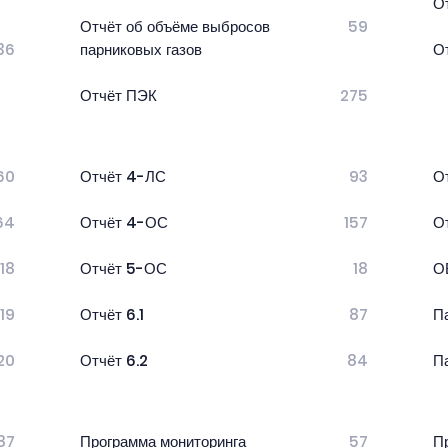
О
Отчёт об объёме выбросов
59
36
парниковых газов
О
Отчёт ПЭК
275
60
Отчёт 4-ЛС
93
О
64
Отчёт 4-ОС
157
О
118
Отчёт 5-ОС
18
О
119
Отчёт 6.1
87
П
20
Отчёт 6.2
84
П
87
Программа мониторинга
57
П