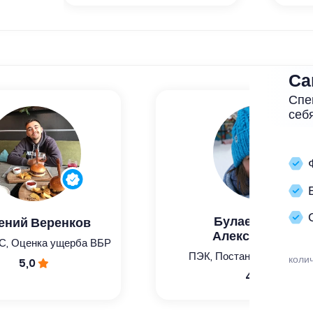
Са
Спе
себ
Булаева Ирина
ений Веренков
Александровна
С, Оценка ущерба ВБР
ПЭК, Постановка, НДВ, 
коли
5,0
4,9