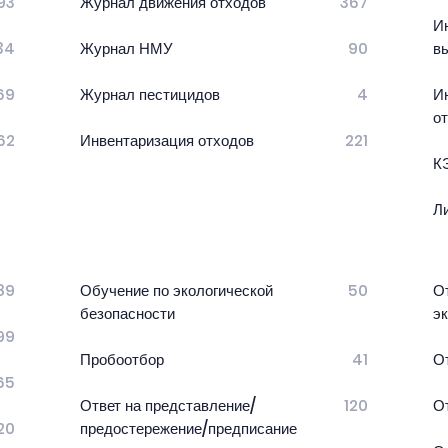
93
Журнал движения отходов
367
И
34
Журнал НМУ
90
в
69
Журнал пестицидов
4
И
о
62
Инвентаризация отходов
221
К
Л
89
Обучение по экологической
50
О
безопасности
э
99
Пробоотбор
41
О
65
Ответ на представление/
120
О
20
предостережение/предписание