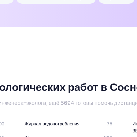
ологических работ в Сосн
инженера-эколога, ещё 5694 готовы помочь дистанц
02
Журнал водопотребления
75
И
З