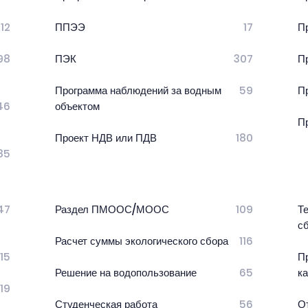
12
ППЭЭ
17
П
98
ПЭК
307
П
Программа наблюдений за водным
59
П
46
объектом
П
Проект НДВ или ПДВ
180
85
47
Раздел ПМООС/МООС
109
Т
с
Расчет суммы экологического сбора
116
15
П
Решение на водопользование
65
к
19
Студенческая работа
56
О