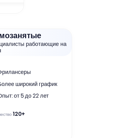
мозанятые
циалисты работающие на
я
Фрилансеры
Более широкий график
Опыт: от 5 до 22 лет
В
Вадим Алексеев
2тп воздух, Журнал НМУ, ЖДО
ДВОС
ПЭК
120+
чество
4,9