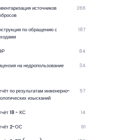
нвентаризация источников
266
ыбросов
нструкция по обращению с
187
тходами
ЭР
84
ицензия на недропользование
34
тчёт по результатам инженерно-
57
кологических изысканий
тчёт 18 - КС
14
тчёт 2-ОС
91