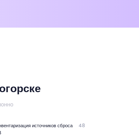
огорске
ионно
нвентаризация источников сброса
48
В