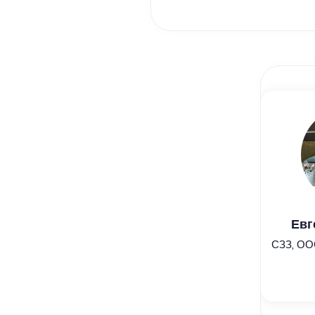
Евг
СЗЗ, ОО