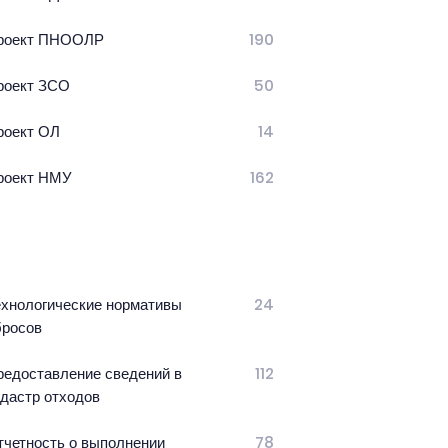
роект ПНООЛР
190
роект ЗСО
50
роект ОЛ
14
роект НМУ
162
ехнологические нормативы
24
бросов
редоставление сведений в
112
адастр отходов
тчетность о выполнении
78