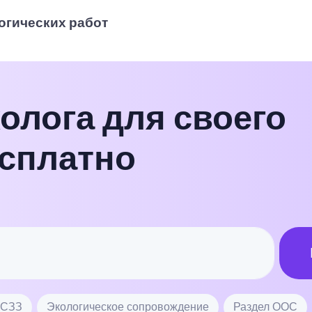
огических работ
олога для своего
есплатно
 СЗЗ
Экологическое сопровождение
Раздел ООС