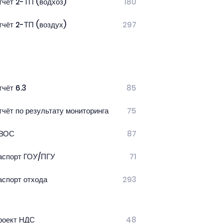
тчёт 2-ТП (водхоз)
180
тчёт 2-ТП (воздух)
297
тчёт 6.3
85
тчёт по результату мониторинга
75
ВОС
87
аспорт ГОУ/ПГУ
71
аспорт отхода
293
роект НДС
48