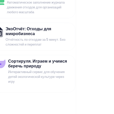
Автоматическое заполнение журнала
движения отходов для организаций
любого масштаба
ЭкоОтчёт: Отходы для
микробизнеса
Отчётность по отходам за 5 минут. Без
сложностей и переплат
Сортируля. Играем и учимся
беречь природу
Интерактивный сервис для обучения
детей экологической культуре через
игру