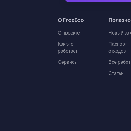
О FreeEco
Полезно
О проекте
Новый за
Как это
Паспорт
работает
отходов
Сервисы
Все рабо
Статьи