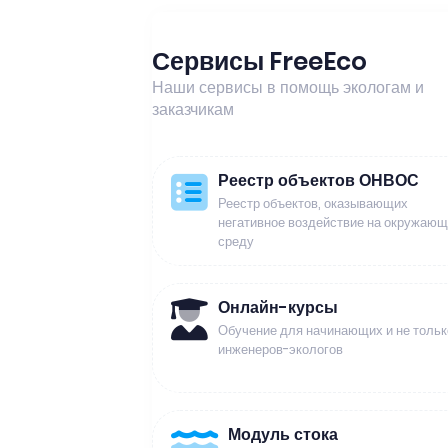
Сервисы FreeEco
Наши сервисы в помощь экологам и
заказчикам
Реестр объектов ОНВОС
Реестр объектов, оказывающих
негативное воздействие на окружаю
среду
Онлайн-курсы
Обучение для начинающих и не тольк
инженеров-экологов
Модуль стока