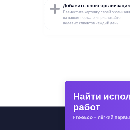
Добавить свою организаци
Разместите карточку своей организац
на нашем портале и привлекайте
целевых клиентов каждый день
Найти испо
работ
FreeEco - лёгкий первы