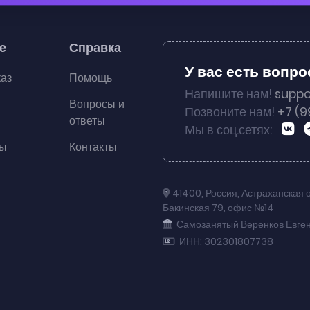
е
Справка
У вас есть вопр
каз
Помощь
Напишите нам!
suppo
Вопросы и
Позвоните нам!
+7 (9
ответы
Мы в соц.сетях:
ты
Контакты
41400
,
Россия
,
Астраханская 
Бакинская 79
,
офис №14
Самозанятый Веренков Евге
ИНН: 302301807738