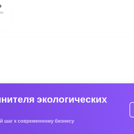
ю
ии
лнителя экологических
й шаг к современному бизнесу