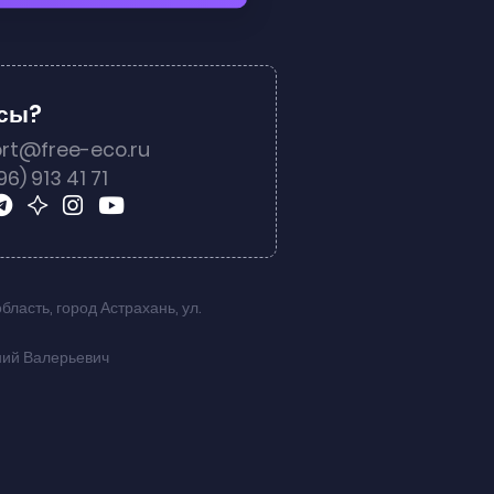
осы?
rt@free-eco.ru
96) 913 41 71
область
,
город Астрахань
,
ул.
ний Валерьевич