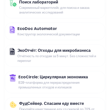
Поиск лабораторий
Современный маркетплейс для поиска и заказа
аналитических исследований
EcoDoc Automator
Конструктор экологической документации
ЭкоОтчёт: Отходы для микробизнеса
Отчётность по отходам за 5 минут. Без сложностей и
переплат
EcoCircle: Циркулярная экономика
B2B-платформа для перераспределения
промышленных отходов и излишков
ФудСейвер. Спасаем еду вместе
Покупайте качественную еду со скидкой до 70% от