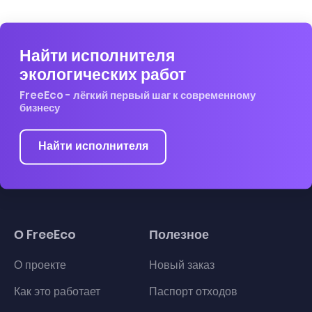
Найти исполнителя
экологических работ
FreeEco - лёгкий первый шаг к современному
бизнесу
Найти исполнителя
О FreeEco
Полезное
О проекте
Новый заказ
Как это работает
Паспорт отходов