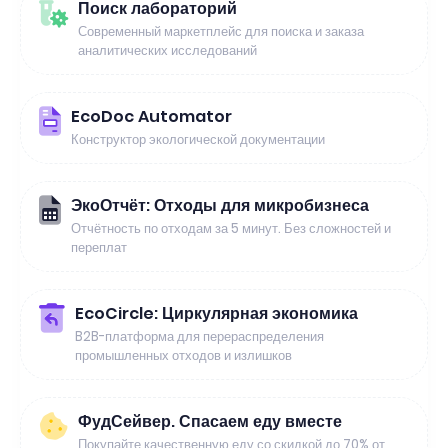
Поиск лабораторий
Современный маркетплейс для поиска и заказа
аналитических исследований
EcoDoc Automator
Конструктор экологической документации
ЭкоОтчёт: Отходы для микробизнеса
Отчётность по отходам за 5 минут. Без сложностей и
переплат
EcoCircle: Циркулярная экономика
B2B-платформа для перераспределения
промышленных отходов и излишков
ФудСейвер. Спасаем еду вместе
Покупайте качественную еду со скидкой до 70% от