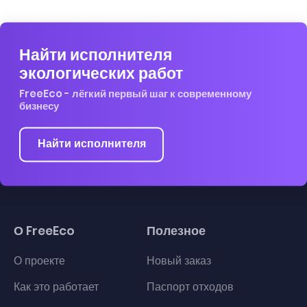
Найти исполнителя
экологических работ
FreeEco - лёгкий первый шаг к современному
бизнесу
Найти исполнителя
О FreeEco
Полезное
О проекте
Новый заказ
Как это работает
Паспорт отходов