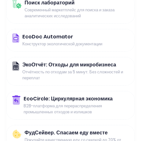
Поиск лабораторий
Современный маркетплейс для поиска и заказа
аналитических исследований
EcoDoc Automator
Конструктор экологической документации
ЭкоОтчёт: Отходы для микробизнеса
Отчётность по отходам за 5 минут. Без сложностей и
переплат
EcoCircle: Циркулярная экономика
B2B-платформа для перераспределения
промышленных отходов и излишков
ФудСейвер. Спасаем еду вместе
Покупайте качественную еду со скидкой до 70% от