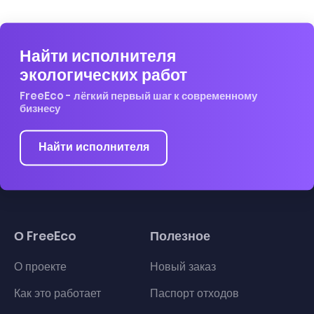
Найти исполнителя
экологических работ
FreeEco - лёгкий первый шаг к современному
бизнесу
Найти исполнителя
О FreeEco
Полезное
О проекте
Новый заказ
Как это работает
Паспорт отходов