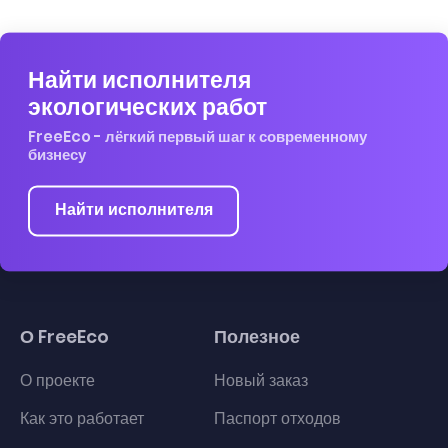
Найти исполнителя
экологических работ
FreeEco - лёгкий первый шаг к современному
бизнесу
Найти исполнителя
О FreeEco
Полезное
О проекте
Новый заказ
Как это работает
Паспорт отходов