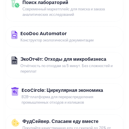
Поиск лабораторий
Современный маркетплейс для поиска и заказа
аналитических исследований
EcoDoc Automator
Конструктор экологической документации
ЭкоОтчёт: Отходы для микробизнеса
Отчётность по отходам за 5 минут. Без сложностей и
переплат
EcoCircle: Циркулярная экономика
B2B-платформа для перераспределения
промышленных отходов и излишков
ФудСейвер. Спасаем еду вместе
Покупайте качественную еду со скидкой до 70% от