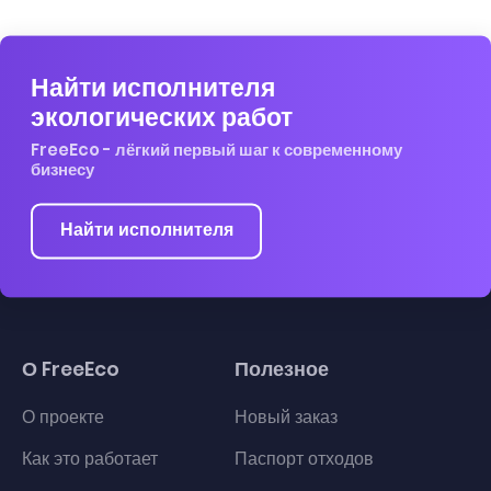
Найти исполнителя
экологических работ
FreeEco - лёгкий первый шаг к современному
бизнесу
Найти исполнителя
О FreeEco
Полезное
О проекте
Новый заказ
Как это работает
Паспорт отходов