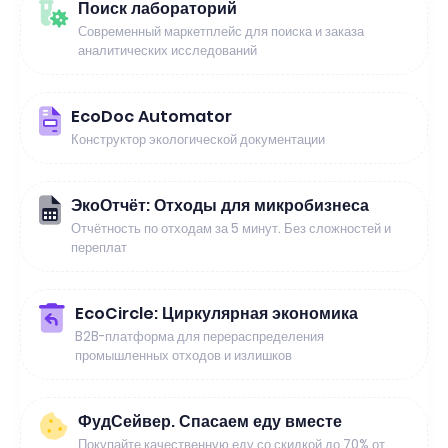
Поиск лабораторий
Современный маркетплейс для поиска и заказа
аналитических исследований
EcoDoc Automator
Конструктор экологической документации
ЭкоОтчёт: Отходы для микробизнеса
Отчётность по отходам за 5 минут. Без сложностей и
переплат
EcoCircle: Циркулярная экономика
B2B-платформа для перераспределения
промышленных отходов и излишков
ФудСейвер. Спасаем еду вместе
Покупайте качественную еду со скидкой до 70% от