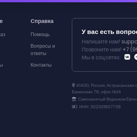
е
Справка
У вас есть вопр
каз
Помощь
Напишите нам!
suppo
Вопросы и
Позвоните нам!
+7 (9
ответы
Мы в соц.сетях:
ты
Контакты
41400
,
Россия
,
Астраханская 
Бакинская 79
,
офис №14
Самозанятый Веренков Евге
ИНН: 302301807738