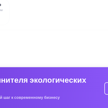
ю
ии
лнителя экологических
й шаг к современному бизнесу