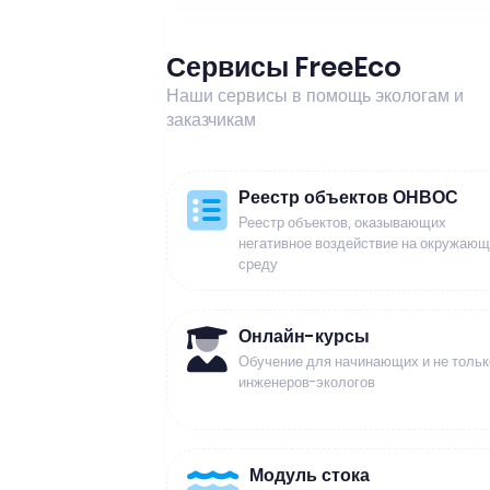
Сервисы FreeEco
Наши сервисы в помощь экологам и
заказчикам
Реестр объектов ОНВОС
Реестр объектов, оказывающих
негативное воздействие на окружаю
среду
Онлайн-курсы
Обучение для начинающих и не тольк
инженеров-экологов
Модуль стока