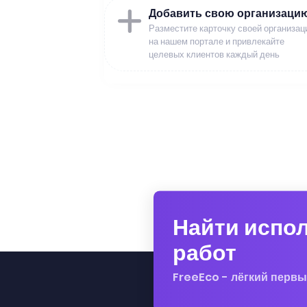
Добавить свою организаци
Разместите карточку своей организац
на нашем портале и привлекайте
целевых клиентов каждый день
Найти испо
работ
FreeEco - лёгкий первы