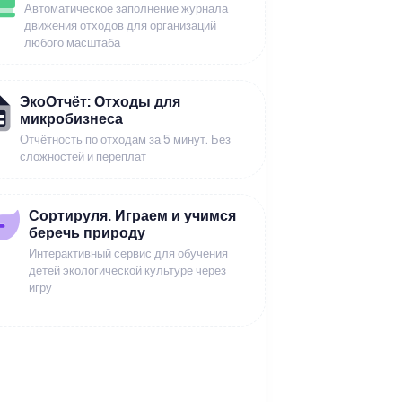
Автоматическое заполнение журнала
движения отходов для организаций
любого масштаба
ЭкоОтчёт: Отходы для
микробизнеса
Отчётность по отходам за 5 минут. Без
сложностей и переплат
Сортируля. Играем и учимся
беречь природу
Интерактивный сервис для обучения
детей экологической культуре через
игру