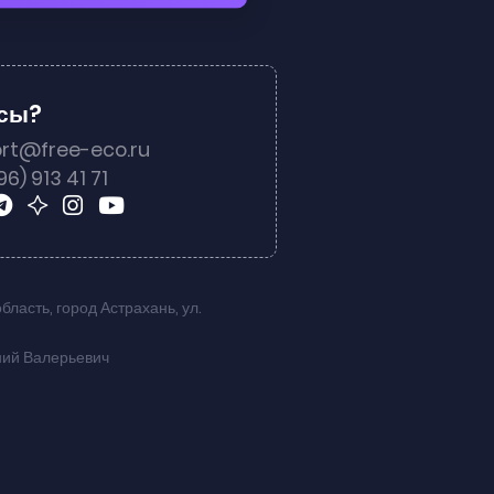
осы?
rt@free-eco.ru
96) 913 41 71
область
,
город Астрахань
,
ул.
ний Валерьевич