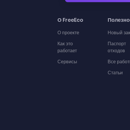
О FreeEco
Полезно
О проекте
Новый за
Как это
Паспорт
работает
отходов
Сервисы
Все рабо
Статьи