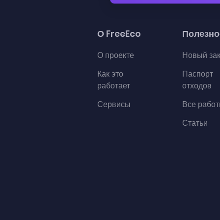
О FreeEco
Полезно
О проекте
Новый за
Как это
Паспорт
работает
отходов
Сервисы
Все рабо
Статьи