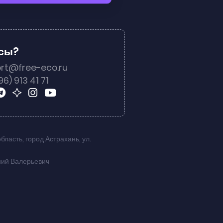
осы?
rt@free-eco.ru
96) 913 41 71
область
,
город Астрахань
,
ул.
ний Валерьевич