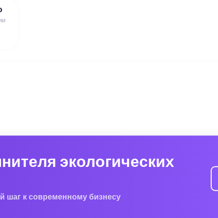
ю
ии
лнителя экологических
й шаг к современному бизнесу