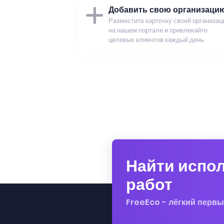
Добавить свою организаци
Разместите карточку своей организац
на нашем портале и привлекайте
целевых клиентов каждый день
Найти испо
работ
FreeEco - лёгкий первы