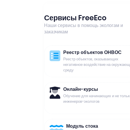
Сервисы FreeEco
Наши сервисы в помощь экологам и
заказчикам
Реестр объектов ОНВОС
Реестр объектов, оказывающих
негативное воздействие на окружаю
среду
Онлайн-курсы
Обучение для начинающих и не тольк
инженеров-экологов
Модуль стока