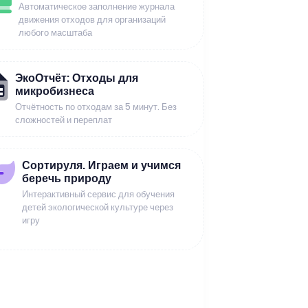
Автоматическое заполнение журнала
движения отходов для организаций
любого масштаба
ЭкоОтчёт: Отходы для
микробизнеса
Отчётность по отходам за 5 минут. Без
сложностей и переплат
Сортируля. Играем и учимся
беречь природу
Интерактивный сервис для обучения
детей экологической культуре через
игру