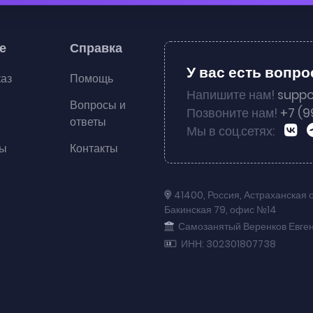
е
Справка
У вас есть вопр
каз
Помощь
Напишите нам!
suppo
Вопросы и
Позвоните нам!
+7 (9
ответы
Мы в соц.сетях:
ты
Контакты
41400
,
Россия
,
Астраханская 
Бакинская 79
,
офис №14
Самозанятый Веренков Евге
ИНН: 302301807738