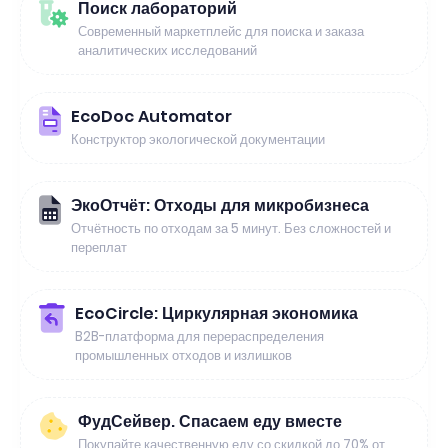
Поиск лабораторий
Современный маркетплейс для поиска и заказа
аналитических исследований
EcoDoc Automator
Конструктор экологической документации
ЭкоОтчёт: Отходы для микробизнеса
Отчётность по отходам за 5 минут. Без сложностей и
переплат
EcoCircle: Циркулярная экономика
B2B-платформа для перераспределения
промышленных отходов и излишков
ФудСейвер. Спасаем еду вместе
Покупайте качественную еду со скидкой до 70% от