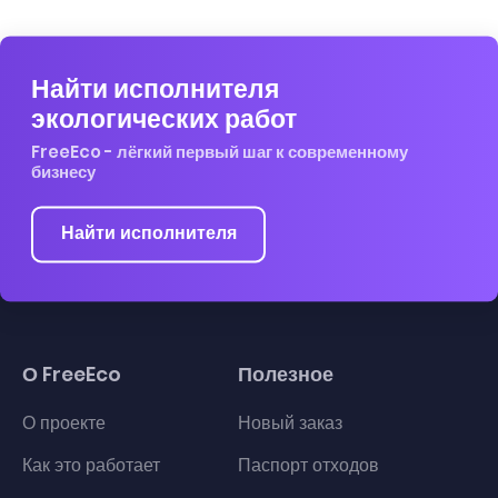
Найти исполнителя
экологических работ
FreeEco - лёгкий первый шаг к современному
бизнесу
Найти исполнителя
О FreeEco
Полезное
О проекте
Новый заказ
Как это работает
Паспорт отходов