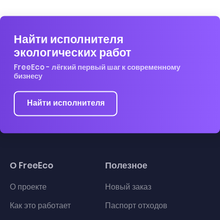
Найти исполнителя
экологических работ
FreeEco - лёгкий первый шаг к современному
бизнесу
Найти исполнителя
О FreeEco
Полезное
О проекте
Новый заказ
Как это работает
Паспорт отходов