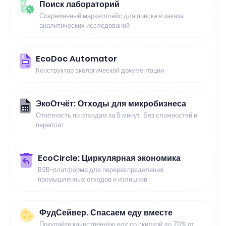
Поиск лабораторий
Современный маркетплейс для поиска и заказа
аналитических исследований
EcoDoc Automator
Конструктор экологической документации
ЭкоОтчёт: Отходы для микробизнеса
Отчётность по отходам за 5 минут. Без сложностей и
переплат
EcoCircle: Циркулярная экономика
B2B-платформа для перераспределения
промышленных отходов и излишков
ФудСейвер. Спасаем еду вместе
Покупайте качественную еду со скидкой до 70% от