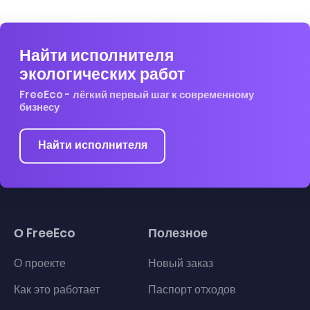
Найти исполнителя
экологических работ
FreeEco - лёгкий первый шаг к современному
бизнесу
Найти исполнителя
О FreeEco
Полезное
О проекте
Новый заказ
Как это работает
Паспорт отходов