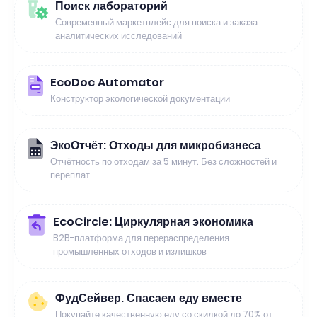
Поиск лабораторий
Современный маркетплейс для поиска и заказа
аналитических исследований
EcoDoc Automator
Конструктор экологической документации
ЭкоОтчёт: Отходы для микробизнеса
Отчётность по отходам за 5 минут. Без сложностей и
переплат
EcoCircle: Циркулярная экономика
B2B-платформа для перераспределения
промышленных отходов и излишков
ФудСейвер. Спасаем еду вместе
Покупайте качественную еду со скидкой до 70% от