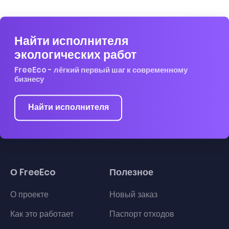
Найти исполнителя
экологических работ
FreeEco - лёгкий первый шаг к современному
бизнесу
Найти исполнителя
О FreeEco
Полезное
О проекте
Новый заказ
Как это работает
Паспорт отходов