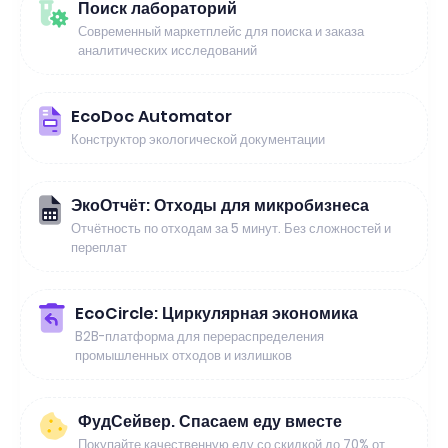
Поиск лабораторий
Современный маркетплейс для поиска и заказа
аналитических исследований
EcoDoc Automator
Конструктор экологической документации
ЭкоОтчёт: Отходы для микробизнеса
Отчётность по отходам за 5 минут. Без сложностей и
переплат
EcoCircle: Циркулярная экономика
B2B-платформа для перераспределения
промышленных отходов и излишков
ФудСейвер. Спасаем еду вместе
Покупайте качественную еду со скидкой до 70% от