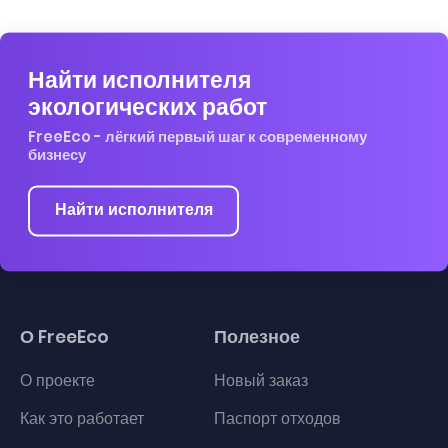
Найти исполнителя
экологических работ
FreeEco - лёгкий первый шаг к современному
бизнесу
Найти исполнителя
О FreeEco
Полезное
О проекте
Новый заказ
Как это работает
Паспорт отходов