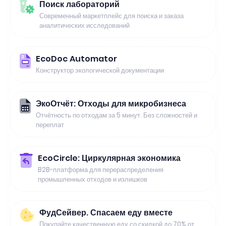
Поиск лабораторий
Современный маркетплейс для поиска и заказа
аналитических исследований
EcoDoc Automator
Конструктор экологической документации
ЭкоОтчёт: Отходы для микробизнеса
Отчётность по отходам за 5 минут. Без сложностей и
переплат
EcoCircle: Циркулярная экономика
B2B-платформа для перераспределения
промышленных отходов и излишков
ФудСейвер. Спасаем еду вместе
Покупайте качественную еду со скидкой до 70% от