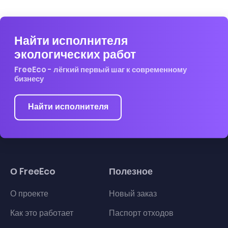
Найти исполнителя
экологических работ
FreeEco - лёгкий первый шаг к современному
бизнесу
Найти исполнителя
О FreeEco
Полезное
О проекте
Новый заказ
Как это работает
Паспорт отходов