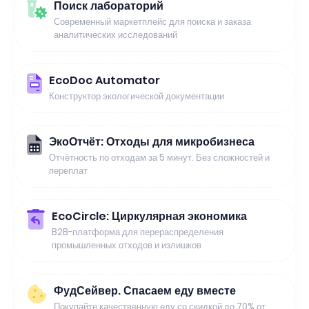
Поиск лабораторий
Современный маркетплейс для поиска и заказа
аналитических исследований
EcoDoc Automator
Конструктор экологической документации
ЭкоОтчёт: Отходы для микробизнеса
Отчётность по отходам за 5 минут. Без сложностей и
переплат
EcoCircle: Циркулярная экономика
B2B-платформа для перераспределения
промышленных отходов и излишков
ФудСейвер. Спасаем еду вместе
Покупайте качественную еду со скидкой до 70% от