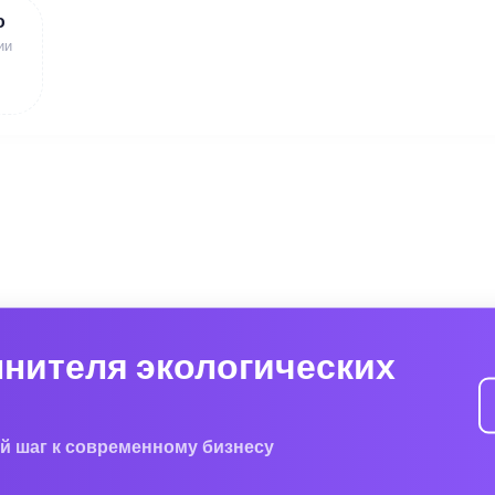
ю
ии
лнителя экологических
й шаг к современному бизнесу