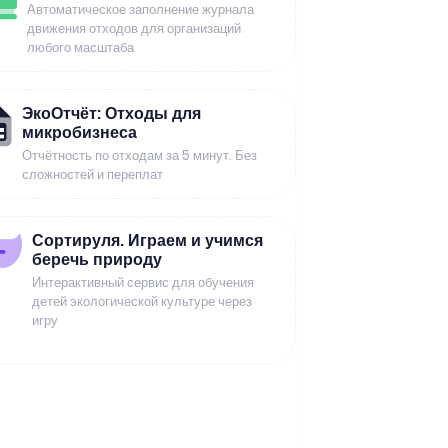
Автоматическое заполнение журнала
движения отходов для организаций
любого масштаба
ЭкоОтчёт: Отходы для
микробизнеса
Отчётность по отходам за 5 минут. Без
сложностей и переплат
Сортируля. Играем и учимся
беречь природу
Интерактивный сервис для обучения
детей экологической культуре через
игру