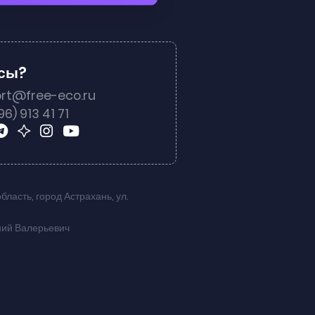
осы?
rt@free-eco.ru
96) 913 41 71
область
,
город Астрахань
,
ул.
ний Валерьевич