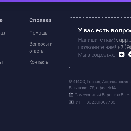
е
Справка
У вас есть вопр
каз
Помощь
Напишите нам!
suppo
Вопросы и
Позвоните нам!
+7 (9
ответы
Мы в соц.сетях:
ты
Контакты
41400
,
Россия
,
Астраханская 
Бакинская 79
,
офис №14
Самозанятый Веренков Евге
ИНН: 302301807738