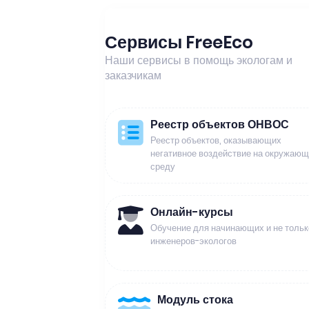
Сервисы FreeEco
Наши сервисы в помощь экологам и
заказчикам
Реестр объектов ОНВОС
Реестр объектов, оказывающих
негативное воздействие на окружаю
среду
Онлайн-курсы
Обучение для начинающих и не тольк
инженеров-экологов
Модуль стока