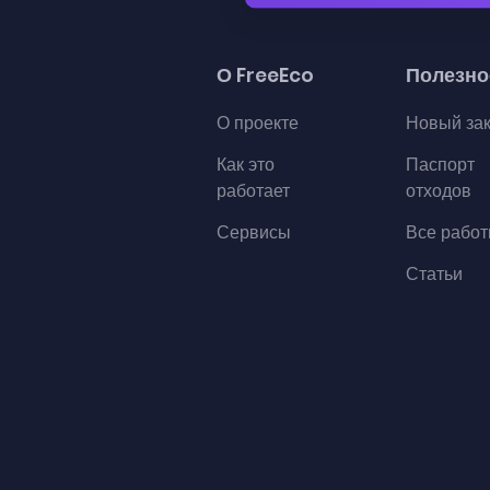
О FreeEco
Полезно
О проекте
Новый за
Как это
Паспорт
работает
отходов
Сервисы
Все рабо
Статьи