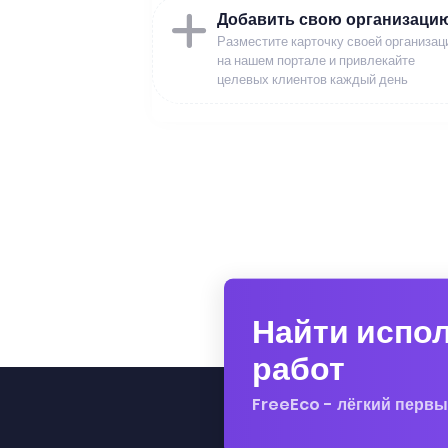
Добавить свою организаци
Разместите карточку своей организац
на нашем портале и привлекайте
целевых клиентов каждый день
Найти испо
работ
FreeEco - лёгкий первы