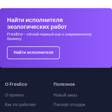
Найти исполнителя
экологических работ
FreeEco - лёгкий первый шаг к современному
бизнесу
Найти исполнителя
О FreeEco
Полезное
О проекте
Новый заказ
Как это работает
Паспорт отходов