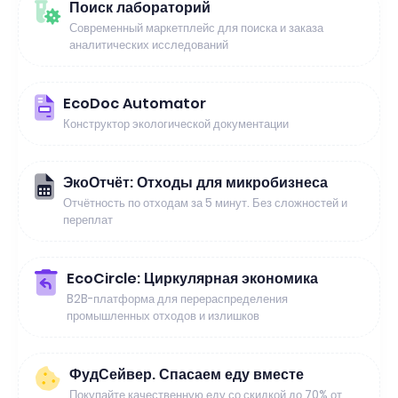
Поиск лабораторий
Современный маркетплейс для поиска и заказа
аналитических исследований
EcoDoc Automator
Конструктор экологической документации
ЭкоОтчёт: Отходы для микробизнеса
Отчётность по отходам за 5 минут. Без сложностей и
переплат
EcoCircle: Циркулярная экономика
B2B-платформа для перераспределения
промышленных отходов и излишков
ФудСейвер. Спасаем еду вместе
Покупайте качественную еду со скидкой до 70% от