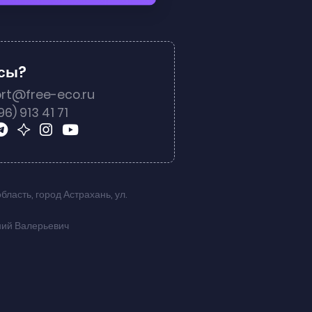
осы?
rt@free-eco.ru
96) 913 41 71
область
,
город Астрахань
,
ул.
ний Валерьевич