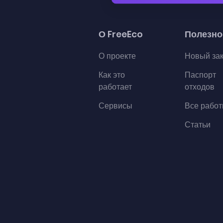
О FreeEco
Полезно
О проекте
Новый за
Как это
Паспорт
работает
отходов
Сервисы
Все рабо
Статьи