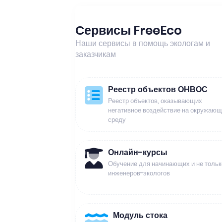
Сервисы FreeEco
Наши сервисы в помощь экологам и
заказчикам
Реестр объектов ОНВОС
Реестр объектов, оказывающих
негативное воздействие на окружаю
среду
Онлайн-курсы
Обучение для начинающих и не тольк
инженеров-экологов
Модуль стока