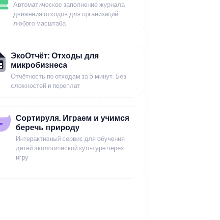
Автоматическое заполнение журнала
движения отходов для организаций
любого масштаба
ЭкоОтчёт: Отходы для
микробизнеса
Отчётность по отходам за 5 минут. Без
сложностей и переплат
Сортируля. Играем и учимся
беречь природу
Интерактивный сервис для обучения
детей экологической культуре через
игру