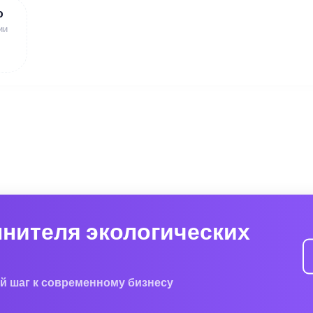
ю
ии
лнителя экологических
й шаг к современному бизнесу