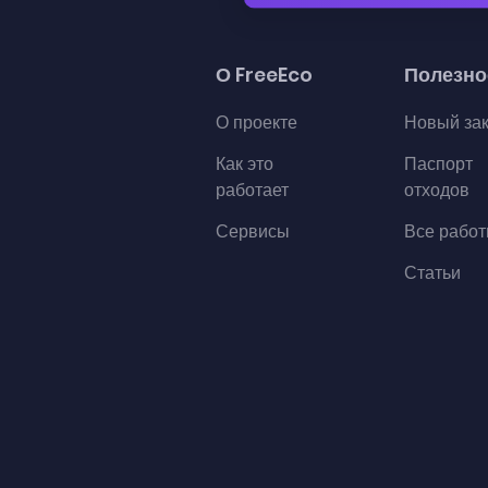
О FreeEco
Полезно
О проекте
Новый за
Как это
Паспорт
работает
отходов
Сервисы
Все рабо
Статьи