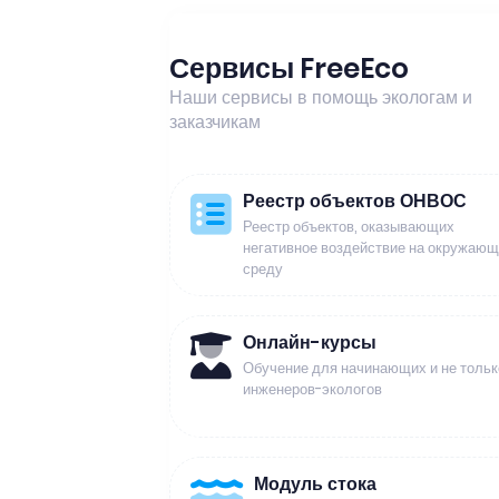
Сервисы FreeEco
Наши сервисы в помощь экологам и
заказчикам
Реестр объектов ОНВОС
Реестр объектов, оказывающих
негативное воздействие на окружаю
среду
Онлайн-курсы
Обучение для начинающих и не тольк
инженеров-экологов
Модуль стока