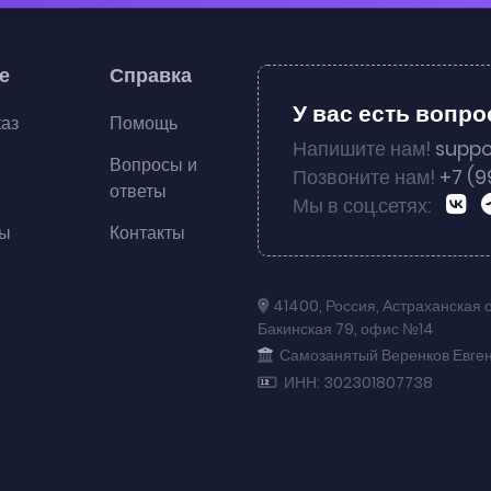
е
Справка
У вас есть вопр
каз
Помощь
Напишите нам!
suppo
Вопросы и
Позвоните нам!
+7 (9
ответы
Мы в соц.сетях:
ты
Контакты
41400
,
Россия
,
Астраханская 
Бакинская 79
,
офис №14
Самозанятый Веренков Евге
ИНН: 302301807738