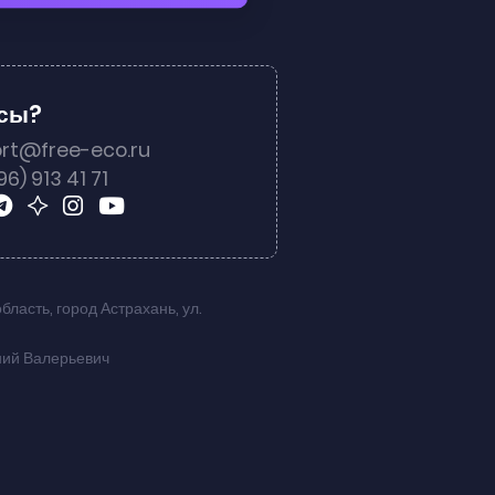
осы?
rt@free-eco.ru
96) 913 41 71
область
,
город Астрахань
,
ул.
ний Валерьевич