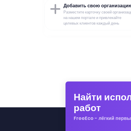
Добавить свою организаци
Разместите карточку своей организац
на нашем портале и привлекайте
целевых клиентов каждый день
Найти испо
работ
FreeEco - лёгкий первы