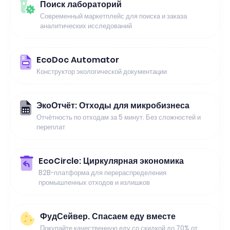
Поиск лабораторий
Современный маркетплейс для поиска и заказа
аналитических исследований
EcoDoc Automator
Конструктор экологической документации
ЭкоОтчёт: Отходы для микробизнеса
Отчётность по отходам за 5 минут. Без сложностей и
переплат
EcoCircle: Циркулярная экономика
B2B-платформа для перераспределения
промышленных отходов и излишков
ФудСейвер. Спасаем еду вместе
Покупайте качественную еду со скидкой до 70% от