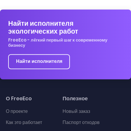
Найти исполнителя
экологических работ
FreeEco - лёгкий первый шаг к современному
бизнесу
Найти исполнителя
О FreeEco
Полезное
О проекте
Новый заказ
Как это работает
Паспорт отходов