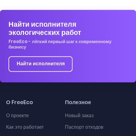
Найти исполнителя
экологических работ
FreeEco - лёгкий первый шаг к современному
бизнесу
Найти исполнителя
О FreeEco
Полезное
О проекте
Новый заказ
Как это работает
Паспорт отходов