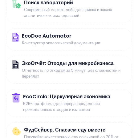
Поиск лабораторий
Современный маркетплейс для поиска и заказа
аналитических исследований
EcoDoc Automator
Конструктор экологической документации
ЭкоОтчёт: Отходы для микробизнеса
Отчётность по отходам за 5 минут. Без сложностей и
переплат
EcoCircle: Циркулярная экономика
B2B-платформа для перераспределения
промышленных отходов и излишков
ФудСейвер. Спасаем еду вместе
Покупайте качественную еду со скидкой до 70% от