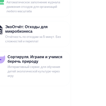
Автоматическое заполнение журнала
движения отходов для организаций
любого масштаба
ЭкоОтчёт: Отходы для
микробизнеса
Отчётность по отходам за 5 минут. Без
сложностей и переплат
Сортируля. Играем и учимся
беречь природу
Интерактивный сервис для обучения
детей экологической культуре через
игру