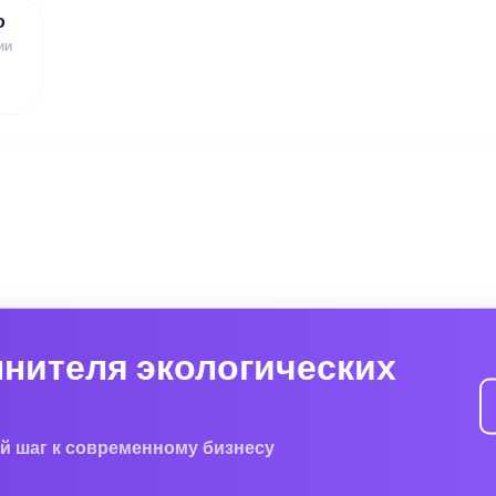
ю
ии
лнителя экологических
й шаг к современному бизнесу