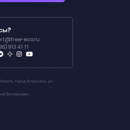
осы?
rt@free-eco.ru
96) 913 41 71
область
,
город Астрахань
,
ул.
ний Валерьевич