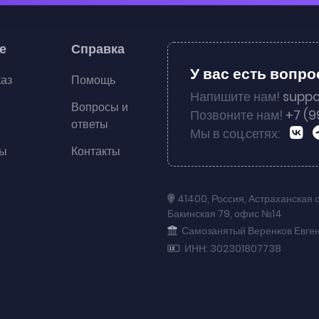
е
Справка
У вас есть вопр
каз
Помощь
Напишите нам!
suppo
Вопросы и
Позвоните нам!
+7 (9
ответы
Мы в соц.сетях:
ты
Контакты
41400
,
Россия
,
Астраханская 
Бакинская 79
,
офис №14
Самозанятый Веренков Евге
ИНН: 302301807738