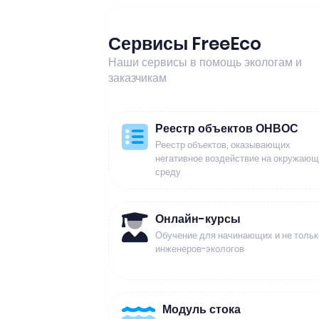
Сервисы FreeEco
Наши сервисы в помощь экологам и
заказчикам
Реестр объектов ОНВОС
Реестр объектов, оказывающих
негативное воздействие на окружаю
среду
Онлайн-курсы
Обучение для начинающих и не тольк
инженеров-экологов
Модуль стока