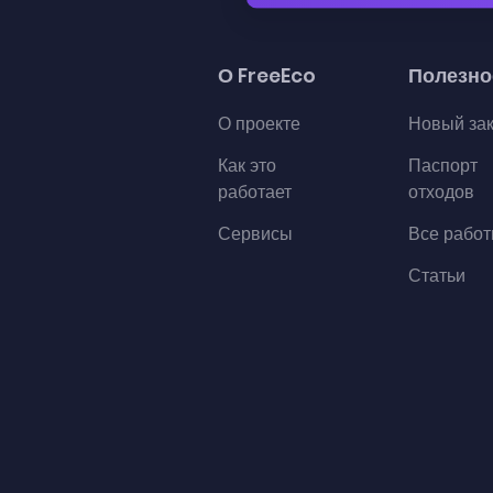
О FreeEco
Полезно
О проекте
Новый за
Как это
Паспорт
работает
отходов
Сервисы
Все рабо
Статьи