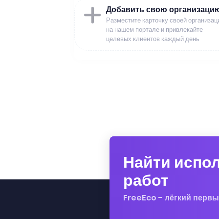
Добавить свою организаци
Разместите карточку своей организац
на нашем портале и привлекайте
целевых клиентов каждый день
Найти испо
работ
FreeEco - лёгкий первы